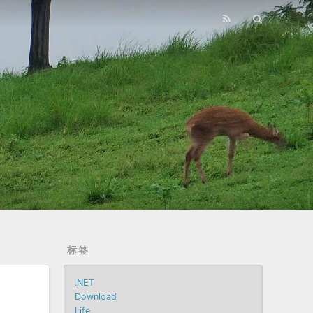
标签
.NET
Download
Life