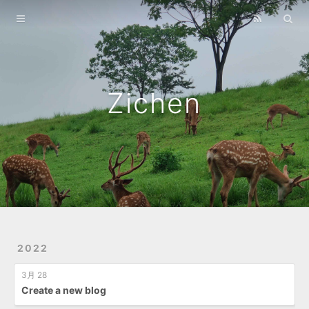
Home
Archives
About
Zichen
2022
3月 28
Create a new blog